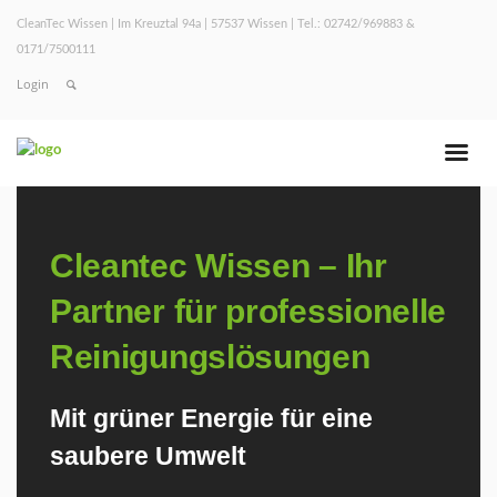
CleanTec Wissen | Im Kreuztal 94a | 57537 Wissen | Tel.: 02742/969883 &
0171/7500111
Login
Cleantec Wissen – Ihr
Partner für professionelle
Reinigungslösungen
Mit grüner Energie für eine
saubere Umwelt