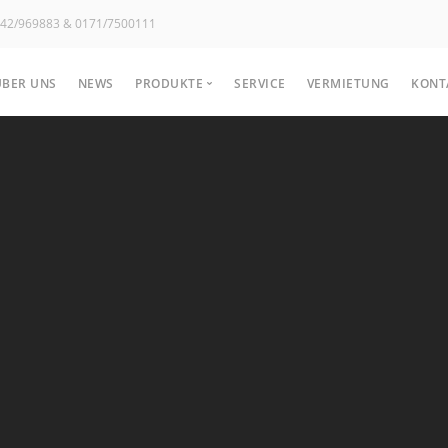
02742/969883 & 0171/7500111
ÜBER UNS
NEWS
PRODUKTE
SERVICE
VERMIETUNG
KONT
Hochdruckreiniger
Bode
Kaltwasser
Sche
Heißwasser
Kehr
Hochdruck-Anhänger
Nass
Stationäre Hochdruckreiniger
...