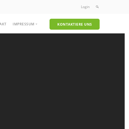
Login
AKT
IMPRESSUM
KONTAKTIERE UNS
Datenschutzerklärung
nreinigung
Unkrautvernichter
uersaugmaschinen
Heißwasser-Unkrautvernichter
maschinen
- und Trockensauger