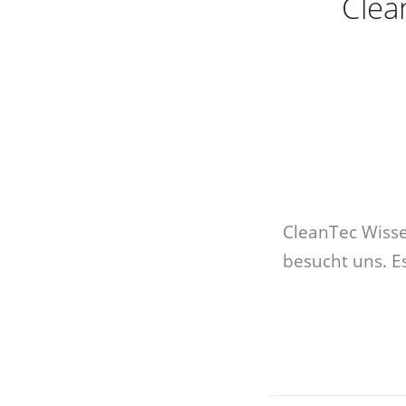
Clea
CleanTec Wisse
besucht uns. E