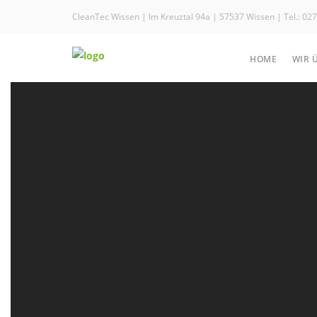
CleanTec Wissen | Im Kreuztal 94a | 57537 Wissen | Tel.: 
HOME
WIR 
Das Kraftwunder:
Der PW-C21
Der Kaltwasser-
Hochdruckreiniger PW-
C21 ist praktisch und
kompakt und dadurch
vielseitig einsetzbar.
Weitere Informationen