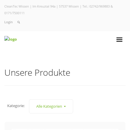
CleanTec Wissen | Im Kreuztal 94a | 57537 Wissen | Tel.: 02742/969883 &
0171/7500111
Login
Unsere Produkte
Kategorie:
Alle Kategorien