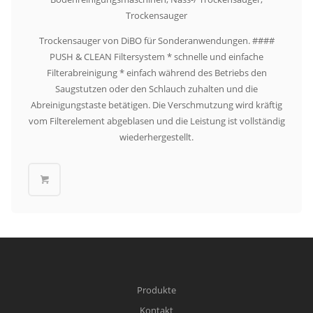
Trockensauger
Trockensauger von DiBO für Sonderanwendungen. ####
PUSH & CLEAN Filtersystem * schnelle und einfache
Filterabreinigung * einfach während des Betriebs den
Saugstutzen oder den Schlauch zuhalten und die
Abreinigungstaste betätigen. Die Verschmutzung wird kräftig
vom Filterelement abgeblasen und die Leistung ist vollständig
wiederhergestellt.
Produkte
Kontakt