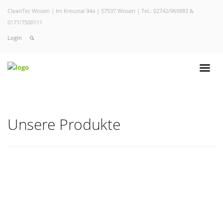
CleanTec Wissen | Im Kreuztal 94a | 57537 Wissen | Tel.: 02742/969883 &
0171/7500111
Login
Unsere Produkte