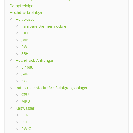
Dampfreiniger
Hochdruckreiniger
Heißwasser
Fahrbare Brennermodule
IBH
JMB
PW-H
SBH
Hochdruck-Anhänger
Einbau
JMB
Skid
Industrielle stationäre Reinigungsanlagen
CPU
MPU
Kaltwasser
ECN
PTL
PW-C