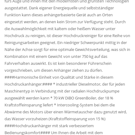
fürs Auge und innen mit den modernsten und grünsten Technologien
ausgestattet. Dank eigener Energiequelle und selbstständiger
Funktion kann dieses anhängerbasierte Gerät auch an Orten
eingesetzt werden, an denen kein Strom zur Verfügung steht. Durch
die Auswahlmöglichkeit mit kaltem oder heißem Wasser unter
Hochdruck zu reinigen, ist dieser Hochdruckreiniger für eine Reihe von
Reinigungsarbeiten geeignet. Ein niedriger Schwerpunkt mittig in der
Nähe der Achse sorgt für eine optimale Gewichtsverteilung, was sich in
Kombination mit einem Gewicht von unter 750 kg auf das
Fahrverhalten auswirkt. Es ist kein besonderer Führerschein
vorgeschrieben, um diesen Anhänger ziehen zu dürfen.
####Harmonische Einheit von Qualität und Stärke in diesem
Hochdruckanhänger:#### * industrieller Dieselmotor, der für jeden
Maschinentyp in Verbindung mit der radialen Hochdruckpumpe
ausgewählt werden kann * 70 kW DiBO GreenBoiler, der 18 %
Kraftstoffeinsparung liefert * Intercooling-System bei dem die
Abwärme des Motors über einen Wärmetauscher dazu genutzt wird,
das Wasser vorzuheizen (Kraftstoffeinsparung von 15 %)
####Hochdruckanhänger mit stark verbessertem
Bedienungskomfort#### Um Ihnen die Arbeit mit dem