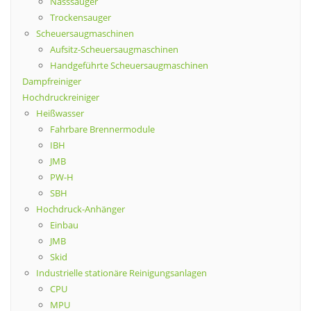
Nasssauger
Trockensauger
Scheuersaugmaschinen
Aufsitz-Scheuersaugmaschinen
Handgeführte Scheuersaugmaschinen
Dampfreiniger
Hochdruckreiniger
Heißwasser
Fahrbare Brennermodule
IBH
JMB
PW-H
SBH
Hochdruck-Anhänger
Einbau
JMB
Skid
Industrielle stationäre Reinigungsanlagen
CPU
MPU