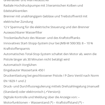
Radiale Hochdruckpumpe mit 3 keramischen Kolben und
Edelstahlventilen
Brenner mit unabhängigem Gebläse und Treibstoffventil mit
elektrischer Zündung
12 V Spannung für die elektrische Steuerung und den Brenner
Auswaschbarer Wasserfilter
Trockenlaufschutz des Wasser- und des Kraftstofftanks
Innovatives Start-Stopp-System (nur bei JMB-M 500/30): 8 – 10 %
Kraftstoffersparnis
Automatisches Total-Stop-System schaltet den Motor ab, wenn die
Pistole länger als 30 Minuten nicht betätigt wird
Automatisch Vorglühen
Eingebauter Wassertank 450 l
Druckentlastung bei geschlossener Pistole / P-Zero Ventil nach Norm
EN 1829-1 und 2
Druck- und Durchflussregulierung mittels Drehzahlregelung (manuell
(Standard) oder elektronisch (‚+’Version))
Digitale Kontrolle und Meldung über die Anzeige von: –
Motorfunktionen – Wasserstand (*) – Kraftstoffstand (*) –