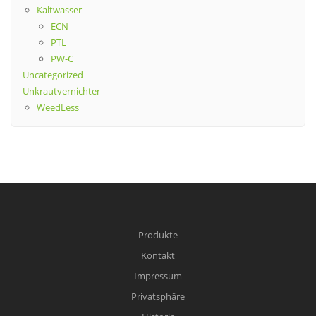
Kaltwasser
ECN
PTL
PW-C
Uncategorized
Unkrautvernichter
WeedLess
Produkte
Kontakt
Impressum
Privatsphäre