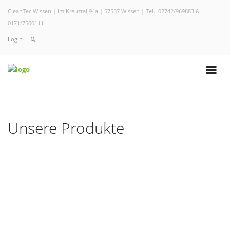
CleanTec Wissen | Im Kreuztal 94a | 57537 Wissen | Tel.: 02742/969883 &
0171/7500111
Login
Unsere Produkte