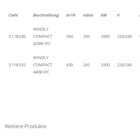
Code
Beschreibung
m³/h
mbar
kW
V
WINDLY
3.118.030
COMPACT
504
245
2600
220/240
429M IPC
WINDLY
3.118.032
COMPACT
630
245
3300
220/240
440B IPC
Weitere Produkte