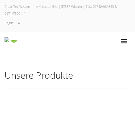
CleanTec Wissen | Im Kreuztal 94a | 57537 Wissen | Tel.: 02742/969883 &
0171/7500111
Login
Unsere Produkte