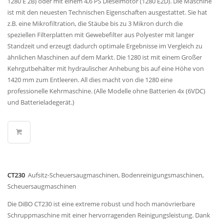
1280 E 2B) oder mit einem 4,6 PS Dieselmotor (1280 E2D). Die Maschine
ist mit den neuesten Technischen Eigenschaften ausgestattet. Sie hat
z.B. eine Mikrofiltration, die Stäube bis zu 3 Mikron durch die
speziellen Filterplatten mit Gewebefilter aus Polyester mit langer
Standzeit und erzeugt dadurch optimale Ergebnisse im Vergleich zu
ähnlichen Maschinen auf dem Markt. Die 1280 ist mit einem Großer
Kehrgutbehälter mit hydraulischer Anhebung bis auf eine Höhe von
1420 mm zum Entleeren. All dies macht von die 1280 eine
professionelle Kehrmaschine. (Alle Modelle ohne Batterien 4x (6VDC)
und Batterieladegerät.)
CT230
Aufsitz-Scheuersaugmaschinen, Bodenreinigungsmaschinen,
Scheuersaugmaschinen
Die DiBO CT230 ist eine extreme robust und hoch manövrierbare
Schruppmaschine mit einer hervorragenden Reinigungsleistung. Dank