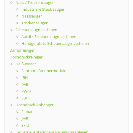
Nass-/ Trockensauger
Industrielle Staubsauger
Nasssauger
Trockensauger
Scheuersaugmaschinen
Aufsitz-Scheuersaugmaschinen
Handgeführte Scheuersaugmaschinen
Dampfreiniger
Hochdruckreiniger
Heißwasser
Fahrbare Brennermodule
IBH
JMB
PW-H
SBH
Hochdruck-Anhänger
Einbau
JMB
Skid
Industrielle stationäre Reinigungsanlagen