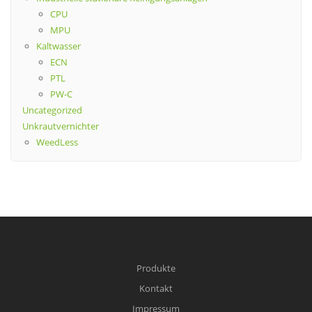
CPU
MPU
Kaltwasser
ECN
PTL
PW-C
Uncategorized
Unkrautvernichter
WeedLess
Produkte
Kontakt
Impressum