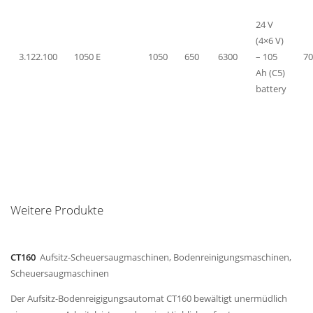
24 V
(4×6 V)
3.122.100
1050 E
1050
650
6300
– 105
70
Ah (C5)
battery
Weitere Produkte
CT160
Aufsitz-Scheuersaugmaschinen, Bodenreinigungsmaschinen,
Scheuersaugmaschinen
Der Aufsitz-Bodenreigigungsautomat CT160 bewältigt unermüdlich