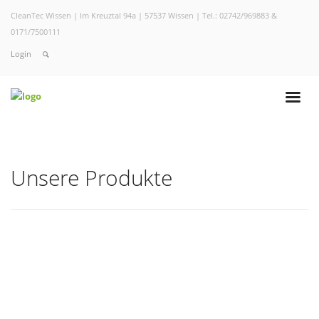
CleanTec Wissen | Im Kreuztal 94a | 57537 Wissen | Tel.: 02742/969883 &
0171/7500111
Login
Unsere Produkte