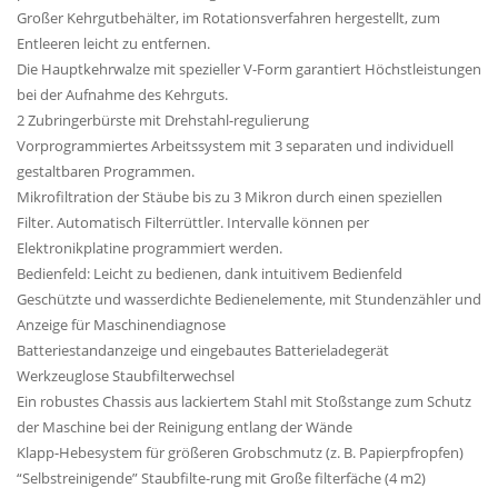
Großer Kehrgutbehälter, im Rotationsverfahren hergestellt, zum
Entleeren leicht zu entfernen.
Die Hauptkehrwalze mit spezieller V-Form garantiert Höchstleistungen
bei der Aufnahme des Kehrguts.
2 Zubringerbürste mit Drehstahl-regulierung
Vorprogrammiertes Arbeitssystem mit 3 separaten und individuell
gestaltbaren Programmen.
Mikrofiltration der Stäube bis zu 3 Mikron durch einen speziellen
Filter. Automatisch Filterrüttler. Intervalle können per
Elektronikplatine programmiert werden.
Bedienfeld: Leicht zu bedienen, dank intuitivem Bedienfeld
Geschützte und wasserdichte Bedienelemente, mit Stundenzähler und
Anzeige für Maschinendiagnose
Batteriestandanzeige und eingebautes Batterieladegerät
Werkzeuglose Staubfilterwechsel
Ein robustes Chassis aus lackiertem Stahl mit Stoßstange zum Schutz
der Maschine bei der Reinigung entlang der Wände
Klapp-Hebesystem für größeren Grobschmutz (z. B. Papierpfropfen)
“Selbstreinigende” Staubfilte-rung mit Große filterfäche (4 m2)