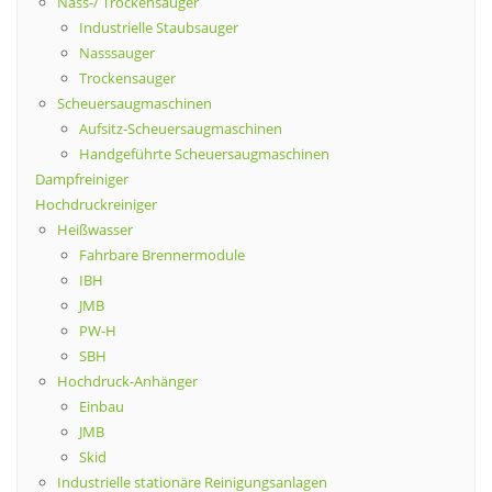
Nass-/ Trockensauger
Industrielle Staubsauger
Nasssauger
Trockensauger
Scheuersaugmaschinen
Aufsitz-Scheuersaugmaschinen
Handgeführte Scheuersaugmaschinen
Dampfreiniger
Hochdruckreiniger
Heißwasser
Fahrbare Brennermodule
IBH
JMB
PW-H
SBH
Hochdruck-Anhänger
Einbau
JMB
Skid
Industrielle stationäre Reinigungsanlagen