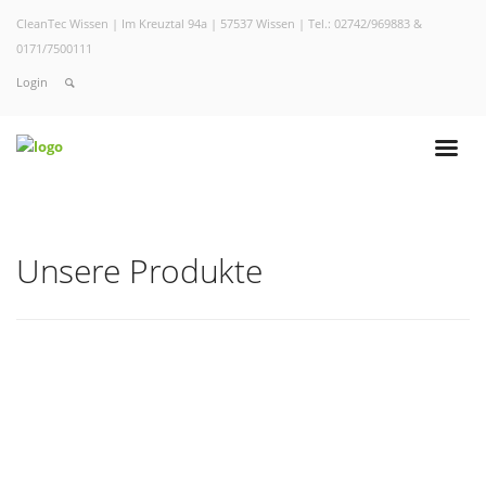
CleanTec Wissen | Im Kreuztal 94a | 57537 Wissen | Tel.: 02742/969883 &
0171/7500111
Login
Unsere Produkte