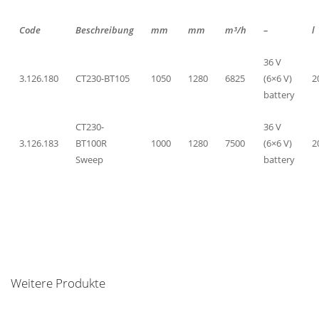
Code
Beschreibung
mm
mm
m³/h
–
l
36 V
3.126.180
CT230-BT105
1050
1280
6825
(6×6 V)
2
battery
CT230-
36 V
3.126.183
BT100R
1000
1280
7500
(6×6 V)
2
Sweep
battery
Weitere Produkte