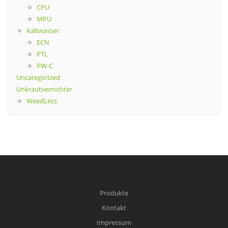
CPU
MPU
Kaltwasser
ECN
PTL
PW-C
Uncategorized
Unkrautvernichter
WeedLess
Produkte
Kontakt
Impressum