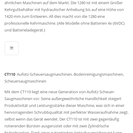
ähnlichen Maschinen auf dem Markt. Die 1280 ist mit einem Großer
Kehrgutbehälter mit hydraulischer Anhebung bis auf eine Höhe von
1420 mm zum Entleeren. All dies macht von die 1280 eine
professionelle Kehrmaschine. (Alle Modelle ohne Batterien 4x (6VDC)
und Batterieladegerät.)
CT110
Aufsitz-Scheuersaugmaschinen, Bodenreinigungsmaschinen,
Scheuersaugmaschinen
Mit dem CT110 liegt eine neue Generation von Aufsitz Scheuer-
Saugmaschinen vor. Seine außergewöhnliche Handlichkeit steigert
Produktivität und Leistungsstärke dieser Maschine, was sich in einer
hervorragenden Schrubbqualität mit perfekter Wasseraufnahme zeigt,
selbst wenn das Gerät wendet. Der CT110 ist mit zwei gegenläufig
rotierenden Bürsten ausgerüstet oder mit zwei Zylindrische
Nylonbürsten. Dank einer patentierten Antischaumsicherung kann