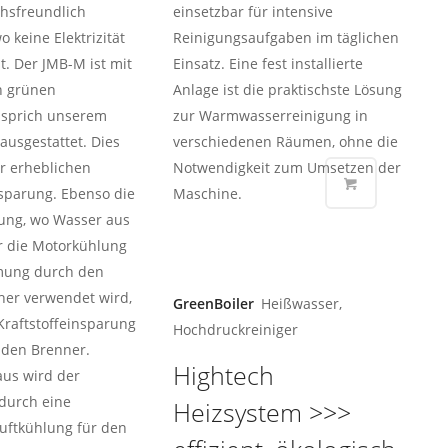
hsfreundlich
einsetzbar für intensive
o keine Elektrizität
Reinigungsaufgaben im täglichen
t. Der JMB-M ist mit
Einsatz. Eine fest installierte
n grünen
Anlage ist die praktischste Lösung
 sprich unserem
zur Warmwasserreinigung in
ausgestattet. Dies
verschiedenen Räumen, ohne die
er erheblichen
Notwendigkeit zum Umsetzen der
nsparung. Ebenso die
Maschine.
ung, wo Wasser aus
r die Motorkühlung
mung durch den
er verwendet wird,
GreenBoiler
Heißwasser,
 Kraftstoffeinsparung
Hochdruckreiniger
 den Brenner.
Hightech
aus wird der
durch eine
Heizsystem >>>
Luftkühlung für den