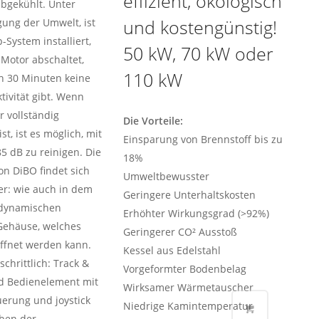
effizient, ökologisch
bgekühlt. Unter
und kostengünstig!
gung der Umwelt, ist
-System installiert,
50 kW, 70 kW oder
Motor abschaltet,
110 kW
h 30 Minuten keine
tivität gibt. Wenn
 vollständig
Die Vorteile:
st, ist es möglich, mit
Einsparung von Brennstoff bis zu
85 dB zu reinigen. Die
18%
on DiBO findet sich
Umweltbewusster
er: wie auch in dem
Geringere Unterhaltskosten
dynamischen
Erhöhter Wirkungsgrad (>92%)
Gehäuse, welches
Geringerer CO² Ausstoß
ffnet werden kann.
Kessel aus Edelstahl
chrittlich: Track &
Vorgeformter Bodenbelag
nd Bedienelement mit
Wirksamer Wärmetauscher
uerung und joystick
Niedrige Kamintemperatur
eben der