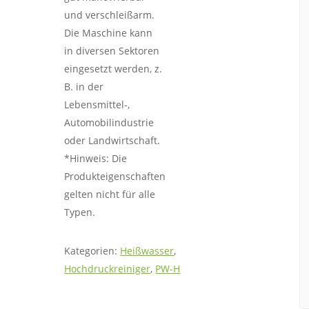
und verschleißarm.
Die Maschine kann
in diversen Sektoren
eingesetzt werden, z.
B. in der
Lebensmittel-,
Automobilindustrie
oder Landwirtschaft.
*Hinweis: Die
Produkteigenschaften
gelten nicht für alle
Typen.
Kategorien:
Heißwasser
,
Hochdruckreiniger
,
PW-H