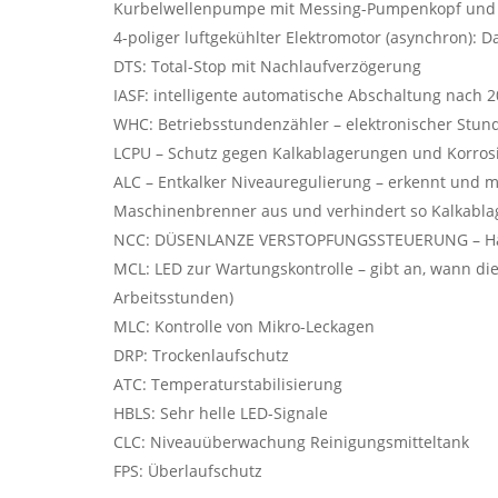
Kurbelwellenpumpe mit Messing-Pumpenkopf und 
4-poliger luftgekühlter Elektromotor (asynchron): D
DTS: Total-Stop mit Nachlaufverzögerung
IASF: intelligente automatische Abschaltung nach 2
WHC: Betriebsstundenzähler – elektronischer Stun
LCPU – Schutz gegen Kalkablagerungen und Korros
ALC – Entkalker Niveauregulierung – erkennt und me
Maschinenbrenner aus und verhindert so Kalkabl
NCC: DÜSENLANZE VERSTOPFUNGSSTEUERUNG – Hält 
MCL: LED zur Wartungskontrolle – gibt an, wann di
Arbeitsstunden)
MLC: Kontrolle von Mikro-Leckagen
DRP: Trockenlaufschutz
ATC: Temperaturstabilisierung
HBLS: Sehr helle LED-Signale
CLC: Niveauüberwachung Reinigungsmitteltank
FPS: Überlaufschutz