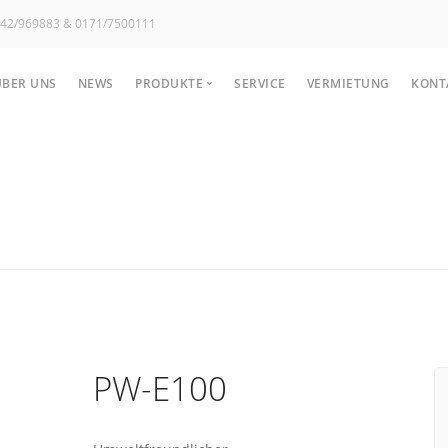
02742/969883 & 0171/7500111
ÜBER UNS
NEWS
PRODUKTE
SERVICE
VERMIETUNG
KONT
Hochdruckreiniger
Bode
Kaltwasser
Sche
Heißwasser
Kehr
Hochdruck-Anhänger
Nass
Stationäre Hochdruckreiniger
...
PW-E100