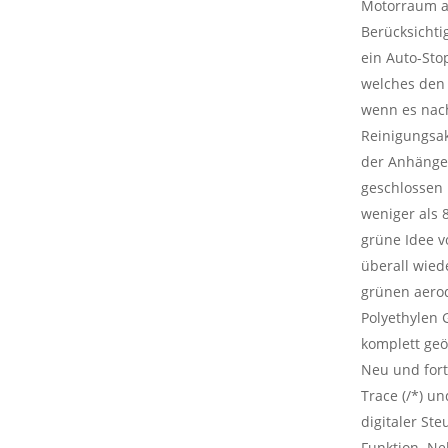
Motorraum a
Berücksichti
ein Auto-Stop
welches den 
wenn es nac
Reinigungsak
der Anhänger
geschlossen i
weniger als 
grüne Idee v
überall wied
grünen aero
Polyethylen 
komplett geö
Neu und forts
Trace (/*) u
digitaler Ste
Funktion. N