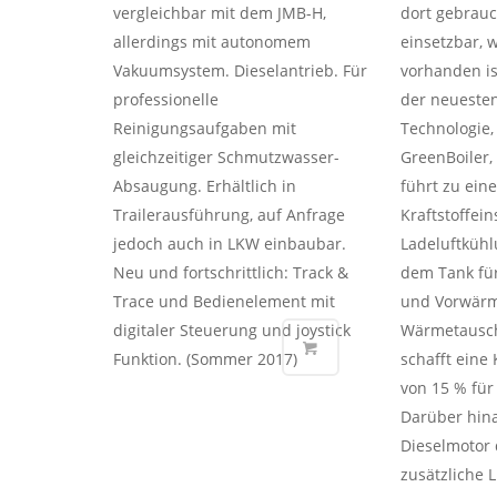
vergleichbar mit dem JMB-H,
dort gebrauc
allerdings mit autonomem
einsetzbar, w
Vakuumsystem. Dieselantrieb. Für
vorhanden is
professionelle
der neueste
Reinigungsaufgaben mit
Technologie,
gleichzeitiger Schmutzwasser-
GreenBoiler, 
Absaugung. Erhältlich in
führt zu ein
Trailerausführung, auf Anfrage
Kraftstoffei
jedoch auch in LKW einbaubar.
Ladeluftkühl
Neu und fortschrittlich: Track &
dem Tank fü
Trace und Bedienelement mit
und Vorwär
digitaler Steuerung und joystick
Wärmetausch
Funktion. (Sommer 2017)
schafft eine
von 15 % für
Darüber hin
Dieselmotor 
zusätzliche 