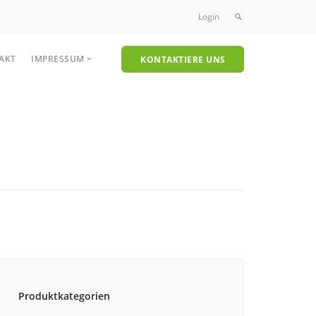
Login
AKT
IMPRESSUM
KONTAKTIERE UNS
Datenschutzerklärung
nreinigung
Unkrautvernichter
uersaugmaschinen
Heißwasser-Unkrautvernichter
maschinen
- und Trockensauger
Produktkategorien