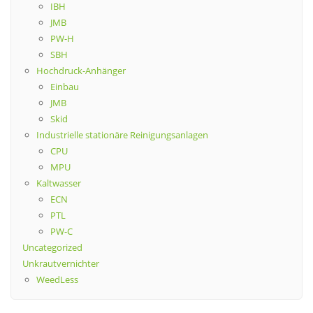
IBH
JMB
PW-H
SBH
Hochdruck-Anhänger
Einbau
JMB
Skid
Industrielle stationäre Reinigungsanlagen
CPU
MPU
Kaltwasser
ECN
PTL
PW-C
Uncategorized
Unkrautvernichter
WeedLess