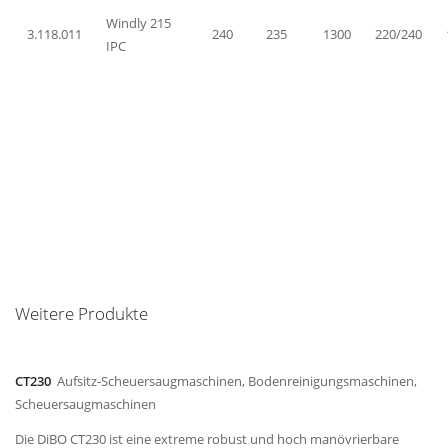
Windly 215
3.118.011
240
235
1300
220/240
IPC
Weitere Produkte
CT230
Aufsitz-Scheuersaugmaschinen, Bodenreinigungsmaschinen,
Scheuersaugmaschinen
Die DiBO CT230 ist eine extreme robust und hoch manövrierbare