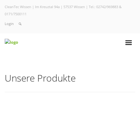
CleanTec Wissen | Im Kreuztal 94a | 57537 Wissen | Tel.: 02742/969883 &
0171/7500111
Login
Unsere Produkte